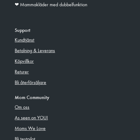
❤︎ Mammakläder med dubbelfunktion
Support
Kundtjänst
Betalning & Leverans
Köpvillkor
Returer
Bli återförsäljare
Mom Community
Om oss
As seen on YOU!
Moms We Love
Bli testpilot