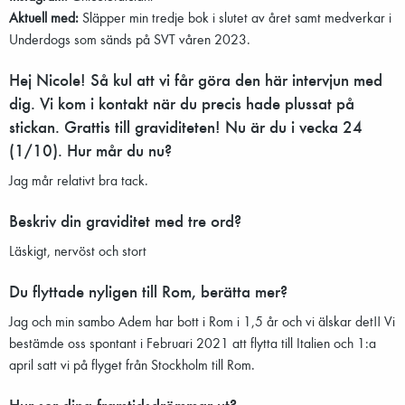
Aktuell med:
Släpper min tredje bok i slutet av året samt medverkar i
Underdogs som sänds på SVT våren 2023.
Hej Nicole! Så kul att vi får göra den här intervjun med
dig. Vi kom i kontakt när du precis hade plussat på
stickan. Grattis till graviditeten! Nu är du i vecka 24
(1/10). Hur mår du nu?
Jag mår relativt bra tack.
Beskriv din graviditet med tre ord?
Läskigt, nervöst och stort
Du flyttade nyligen till Rom, berätta mer?
Jag och min sambo Adem har bott i Rom i 1,5 år och vi älskar det!! Vi
bestämde oss spontant i Februari 2021 att flytta till Italien och 1:a
april satt vi på flyget från Stockholm till Rom.
Hur ser dina framtidsdrömmar ut?