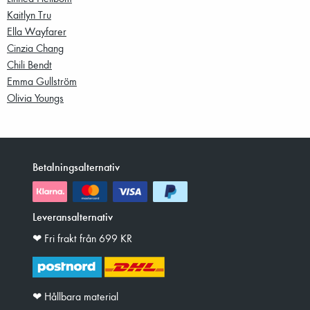
Kaitlyn Tru
Ella Wayfarer
Cinzia Chang
Chili Bendt
Emma Gullström
Olivia Youngs
Betalningsalternativ
Leveransalternativ
❤︎ Fri frakt från 699 KR
❤︎ Hållbara material