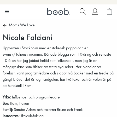
Moms We Love
Nicole Falciani
Uppvuxen i Stockholm med en italiensk pappa och en
svensk/italiensk mamma. Började blogga som 10-åring och senaste
10 åren har jag jobbat heltid som influencer, men jag är en
mångsysslare som älskar att testa nya saker. Har bland annat
föreläst, varit programledare och släppt två böcker med en tredje på
gång! Utöver det är jag hundgalen, har två taxar och är volontär på
ett hundstall i Rom.
Yrke:
Influencer och programledare
Bor:
Rom, Italien
Familj:
Sambo Adem och taxarna Bruno och Frank
Instagram:
@nicolefalciani