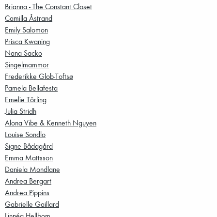
Brianna - The Constant Closet
Camilla Åstrand
Emily Salomon
Prisca Kwaning
Nana Sacko
Singelmammor
Frederikke Glob-Toftsø
Pamela Bellafesta
Emelie Törling
Julia Stridh
Alona Vibe & Kenneth Nguyen
Louise Sondlo
Signe Bådagård
Emma Mattsson
Daniela Mondlane
Andrea Bergart
Andrea Pippins
Gabrielle Gaillard
Linnéa Hellbom