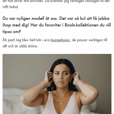
att hon ärver min envishet. Då kommer jag verkligen verkligen få det
tufft haha!
Du var nyligen modell åt oss. Det var så kul att få jobba
ihop med dig! Har du favoriter i Boob-kollektionen du vill
tipsa om?
Åh jaa!! Jag blev helt kär i era
loungebyxor
, de passar verkligen till
allt och är sååå sköna.