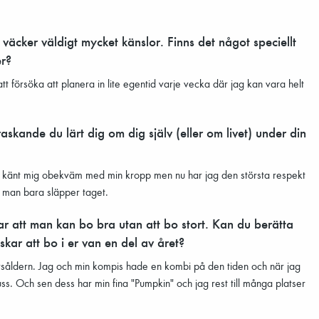
äcker väldigt mycket känslor. Finns det något speciellt
er?
tt försöka att planera in lite egentid varje vecka där jag kan vara helt
raskande du lärt dig om dig själv (eller om livet) under din
ig känt mig obekväm med min kropp men nu har jag den största respekt
ll man bara släpper taget.
sar att man kan bo bra utan att bo stort. Kan du berätta
ar att bo i er van en del av året?
-årsåldern. Jag och min kompis hade en kombi på den tiden och när jag
ss. Och sen dess har min fina "Pumpkin" och jag rest till många platser