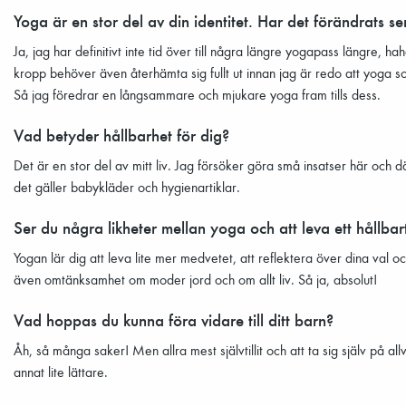
Yoga är en stor del av din identitet. Har det förändrats 
Ja, jag har definitivt inte tid över till några längre yogapass längre, h
kropp behöver även återhämta sig fullt ut innan jag är redo att yoga so
Så jag föredrar en långsammare och mjukare yoga fram tills dess.
Vad betyder hållbarhet för dig?
Det är en stor del av mitt liv. Jag försöker göra små insatser här och dä
det gäller babykläder och hygienartiklar.
Ser du några likheter mellan yoga och att leva ett hållbart
Yogan lär dig att leva lite mer medvetet, att reflektera över dina val
även omtänksamhet om moder jord och om allt liv. Så ja, absolut!
Vad hoppas du kunna föra vidare till ditt barn?
Åh, så många saker! Men allra mest självtillit och att ta sig själv på al
annat lite lättare.