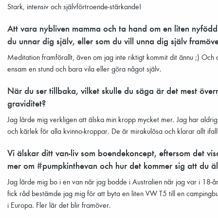
Stark, intensiv och självförtroende-stärkande!
Att vara nybliven mamma och ta hand om en liten nyfödd v
du unnar dig själv, eller som du vill unna dig själv framöv
Meditation framförallt, även om jag inte riktigt kommit dit ännu ;) Och a
ensam en stund och bara vila eller göra något själv.
När du ser tillbaka, vilket skulle du säga är det mest över
graviditet?
Jag lärde mig verkligen att älska min kropp mycket mer. Jag har aldr
och kärlek för alla kvinno-kroppar. De är mirakulösa och klarar allt ifa
Vi älskar ditt van-liv som boendekoncept, eftersom det vi
mer om #pumpkinthevan och hur det kommer sig att du älsk
Jag lärde mig bo i en van när jag bodde i Australien när jag var i 18
fick råd bestämde jag mig för att byta en liten VW T5 till en campingbu
i Europa. Fler lär det blir framöver.