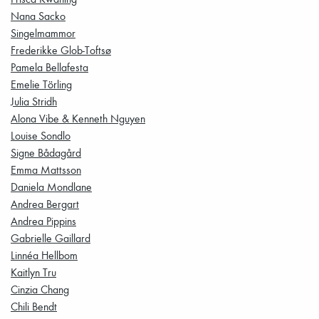
Nana Sacko
Singelmammor
Frederikke Glob-Toftsø
Pamela Bellafesta
Emelie Törling
Julia Stridh
Alona Vibe & Kenneth Nguyen
Louise Sondlo
Signe Bådagård
Emma Mattsson
Daniela Mondlane
Andrea Bergart
Andrea Pippins
Gabrielle Gaillard
Linnéa Hellbom
Kaitlyn Tru
Cinzia Chang
Chili Bendt