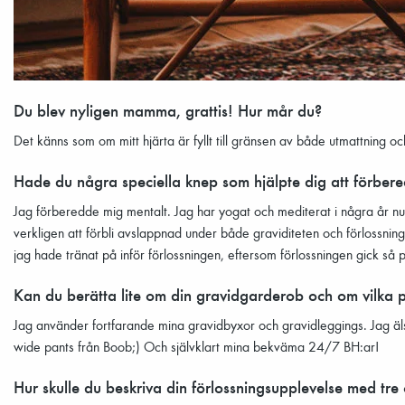
Du blev nyligen mamma, grattis! Hur mår du?
Det känns som om mitt hjärta är fyllt till gränsen av både utmattning oc
Hade du några speciella knep som hjälpte dig att förbered
Jag förberedde mig mentalt. Jag har yogat och mediterat i några år nu 
verkligen att förbli avslappnad under både graviditeten och förlossni
jag hade tränat på inför förlossningen, eftersom förlossningen gick så p
Kan du berätta lite om din gravidgarderob och om vilka 
Jag använder fortfarande mina gravidbyxor och gravidleggings. Jag äls
wide pants från Boob;) Och självklart mina bekväma 24/7 BH:ar!
Hur skulle du beskriva din förlossningsupplevelse med tre