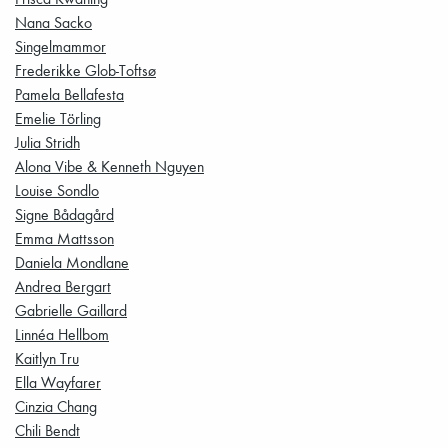
Nana Sacko
Singelmammor
Frederikke Glob-Toftsø
Pamela Bellafesta
Emelie Törling
Julia Stridh
Alona Vibe & Kenneth Nguyen
Louise Sondlo
Signe Bådagård
Emma Mattsson
Daniela Mondlane
Andrea Bergart
Gabrielle Gaillard
Linnéa Hellbom
Kaitlyn Tru
Ella Wayfarer
Cinzia Chang
Chili Bendt