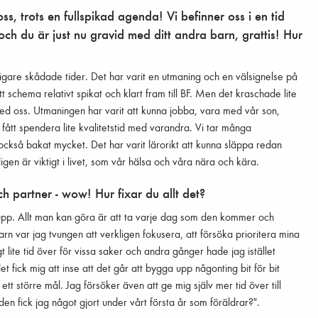
oss, trots en fullspikad agenda! Vi befinner oss i en tid
ch du är just nu gravid med ditt andra barn, grattis! Hur
tidigare skådade tider. Det har varit en utmaning och en välsignelse på
schema relativt spikat och klart fram till BF. Men det kraschade lite
d oss. Utmaningen har varit att kunna jobba, vara med vår son,
fått spendera lite kvalitetstid med varandra. Vi tar många
ckså bakat mycket. Det har varit lärorikt att kunna släppa redan
en är viktigt i livet, som vår hälsa och våra nära och kära.
h partner - wow! Hur fixar du allt det?
r upp. Allt man kan göra är att ta varje dag som den kommer och
arn var jag tvungen att verkligen fokusera, att försöka prioritera mina
t lite tid över för vissa saker och andra gånger hade jag istället
t fick mig att inse att det går att bygga upp någonting bit för bit
ett större mål. Jag försöker även att ge mig själv mer tid över till
lden fick jag något gjort under vårt första år som föräldrar?".