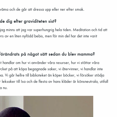
väma och de går att dressa upp eller ner efter smak.
dig efter graviditeten sist?
 minns att jag var superhungrig hela tiden. Meditation och tid att
yrs av en liten nyfödd bebis, men för min del har det inte varit
t förändrats på något sätt sedan du blev mamma?
t handlar om hur vi använder våra resurser, hur vi stöttar våra
mycket på att köpa begagnade saker, vi återvinner, vi handlar inte
 ha. Vi går hellre till biblioteket än köper böcker, vi försöker stödja
leksaker till Isa och de flesta av hans kläder är könsneutrala, utifall
ka nu.