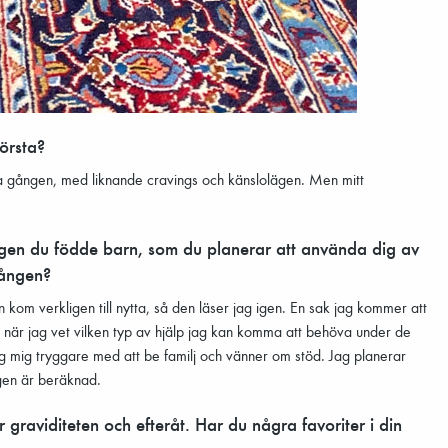
örsta?
rra gången, med liknande cravings och känslolägen. Men mitt
ngen du födde barn, som du planerar att använda dig av
gången?
om verkligen till nytta, så den läser jag igen. En sak jag kommer att
när jag vet vilken typ av hjälp jag kan komma att behöva under de
g mig tryggare med att be familj och vänner om stöd. Jag planerar
ngen är beräknad.
graviditeten och efteråt. Har du några favoriter i din