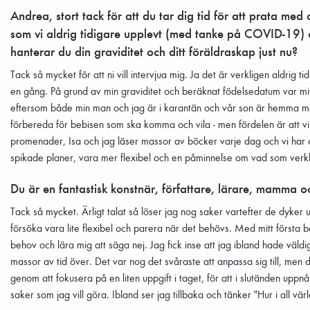
Andrea, stort tack för att du tar dig tid för att prata med 
som vi aldrig tidigare upplevt (med tanke på COVID-19) o
hanterar du din graviditet och ditt föräldraskap just nu?
Tack så mycket för att ni vill intervjua mig. Ja det är verkligen aldrig 
en gång. På grund av min graviditet och beräknat födelsedatum var mitt 
eftersom både min man och jag är i karantän och vår son är hemma me
förbereda för bebisen som ska komma och vila - men fördelen är att vi 
promenader, Isa och jag läser massor av böcker varje dag och vi har o
spikade planer, vara mer flexibel och en påminnelse om vad som verklig
Du är en fantastisk konstnär, författare, lärare, mamma oc
Tack så mycket. Ärligt talat så löser jag nog saker vartefter de dyke
försöka vara lite flexibel och parera när det behövs. Med mitt första b
behov och lära mig att säga nej. Jag fick inse att jag ibland hade väldig
massor av tid över. Det var nog det svåraste att anpassa sig till, men de
genom att fokusera på en liten uppgift i taget, för att i slutänden uppnå 
saker som jag vill göra. Ibland ser jag tillbaka och tänker "Hur i all vär