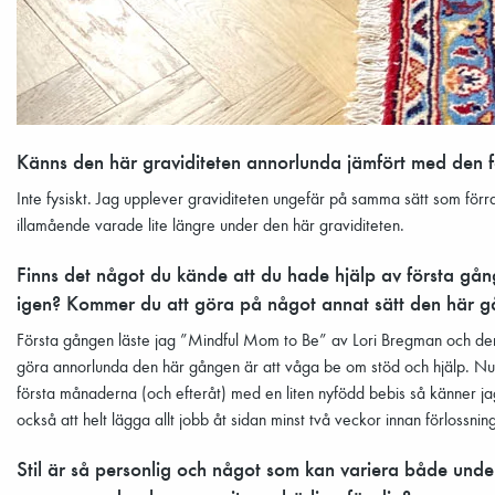
Känns den här graviditeten annorlunda jämfört med den f
Inte fysiskt. Jag upplever graviditeten ungefär på samma sätt som fö
illamående varade lite längre under den här graviditeten.
Finns det något du kände att du hade hjälp av första gå
igen? Kommer du att göra på något annat sätt den här 
Första gången läste jag ”Mindful Mom to Be” av Lori Bregman och den k
göra annorlunda den här gången är att våga be om stöd och hjälp. Nu 
första månaderna (och efteråt) med en liten nyfödd bebis så känner ja
också att helt lägga allt jobb åt sidan minst två veckor innan förlossni
Stil är så personlig och något som kan variera både under 