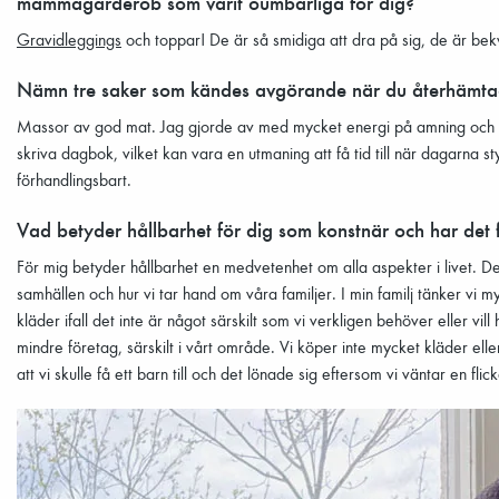
mammagarderob som varit oumbärliga för dig?
Gravidleggings
och toppar! De är så smidiga att dra på sig, de är bek
Nämn tre saker som kändes avgörande när du återhämtade 
Massor av god mat. Jag gjorde av med mycket energi på amning och jag
skriva dagbok, vilket kan vara en utmaning att få tid till när dagarna st
förhandlingsbart.
Vad betyder hållbarhet för dig som konstnär och har de
För mig betyder hållbarhet en medvetenhet om alla aspekter i livet. De
samhällen och hur vi tar hand om våra familjer. I min familj tänker vi 
kläder ifall det inte är något särskilt som vi verkligen behöver eller vill
mindre företag, särskilt i vårt område. Vi köper inte mycket kläder eller 
att vi skulle få ett barn till och det lönade sig eftersom vi väntar en flic