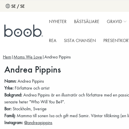
SE / SE
NYHETER
BÄSTSÄLJARE
GRAVID
REA
SISTA CHANSEN
PRESENTKOR
Hem
Moms We Love
Andrea Pippins
Andrea Pippins
Namn:
Andrea Pippins
Yrke:
Författare och artist
Bakgrund:
Andrea Pippins är en illustratör och författare med en passio
senaste heter "Who Will You Be?".
Bor:
Stockholm, Sverige
Familj:
Mamma till sonen Isa och gift med Samir. Väntar tillökning (en 
Instagram:
@andreapippins