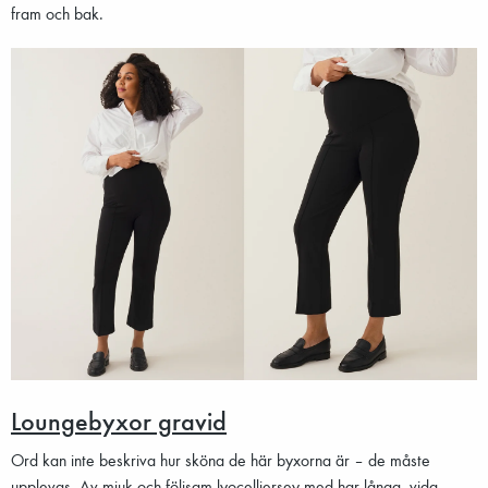
fram och bak.
Loungebyxor gravid
Ord kan inte beskriva hur sköna de här byxorna är – de måste
upplevas. Av mjuk och följsam lyocelljersey med har långa, vida