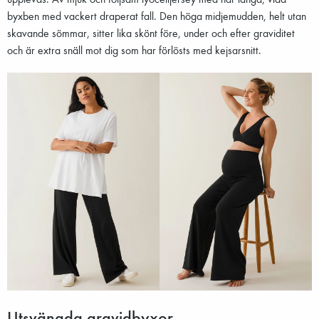
byxben med vackert draperat fall. Den höga midjemudden, helt utan
skavande sömmar, sitter lika skönt före, under och efter graviditet
och är extra snäll mot dig som har förlösts med kejsarsnitt.
Utsvängda gravidbyxor