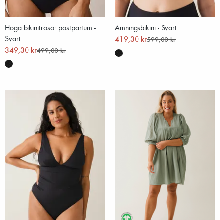
Höga bikinitrosor postpartum -
Amningsbikini - Svart
Svart
419,30 kr
599,00 kr
349,30 kr
499,00 kr