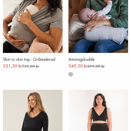
Skin to skin top - Gråmelerad
Amningskudde
531,30 kr
349,50 kr
759,00 kr
699,00 kr