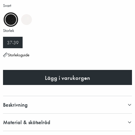
Svart
Storlek
37-39
Storleksguide
Lägg i varukorgen
Beskrivning
Material & skötselråd