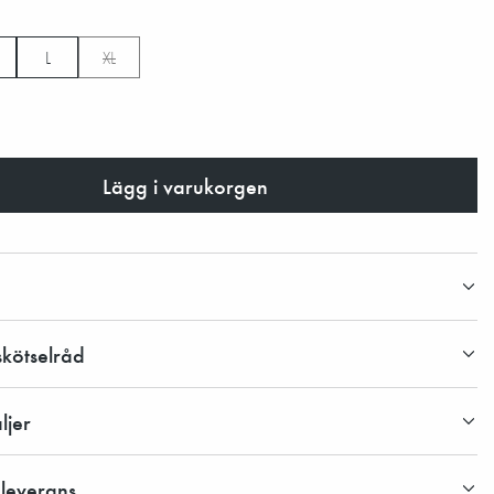
L
XL
Lägg i varukorgen
skötselråd
ljer
 leverans