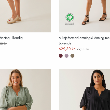
änning - Randig
A-linjeformad amningsklänning me
Lavendel
00 kr
629,30 kr
899,00 kr