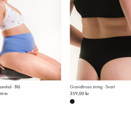
ential - Blå
Gravidtrosa string - Svart
359,00 kr
00 kr