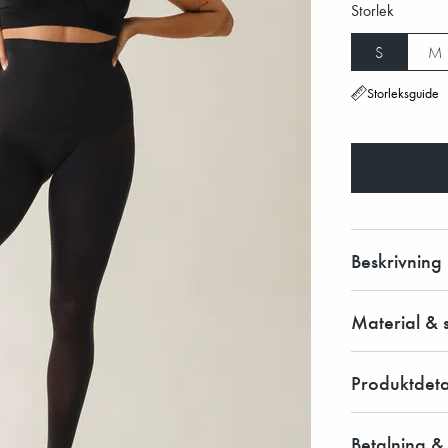
Storlek
S
M
Storleksguide
Beskrivning
Material & 
Produktdeta
Betalning &