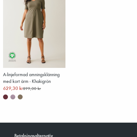
A-linjeformad amningsklänning
med kort ärm - Khakigrön
629,30 kr
899,00 kr
Betalningsalternativ