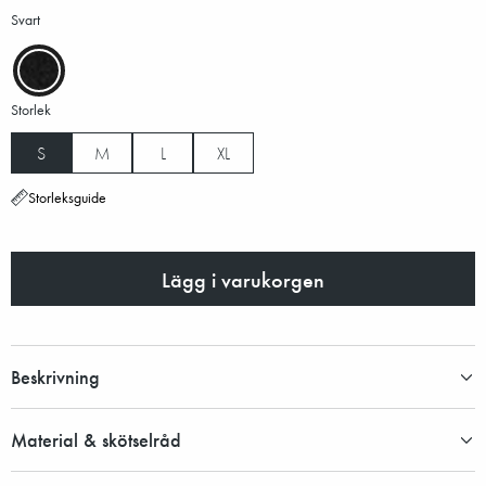
Svart
Storlek
S
M
L
XL
Storleksguide
Lägg i varukorgen
Beskrivning
Material & skötselråd