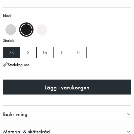
black
Storlek
XS
S
M
L
XL
Storleksguide
Lägg i varukorgen
Beskrivning
Material & skötselråd