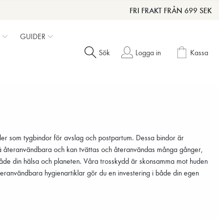
FRI FRAKT FRÅN 699 SEK
GUIDER
Sök
Logga in
Kassa
 eller som tygbindor för avslag och postpartum. Dessa bindor är
ckså återanvändbara och kan tvättas och återanvändas många gånger,
r både din hälsa och planeten. Våra trosskydd är skonsamma mot huden
 återanvändbara hygienartiklar gör du en investering i både din egen