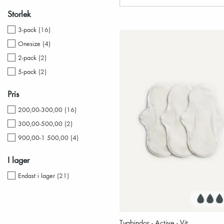
Storlek
3-pack
(
16
)
Onesize
(
4
)
2-pack
(
2
)
5-pack
(
2
)
Pris
200,00-300,00
(
16
)
300,00-500,00
(
2
)
900,00-1 500,00
(
4
)
I lager
Endast i lager
(
21
)
Tygbindor - Active - Vit