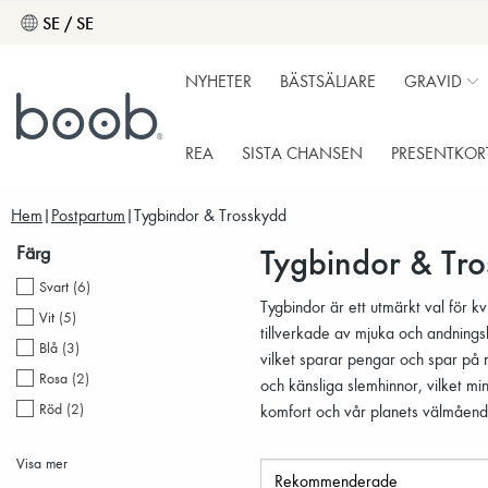
SE / SE
NYHETER
BÄSTSÄLJARE
GRAVID
REA
SISTA CHANSEN
PRESENTKOR
Hem
Postpartum
Tygbindor & Trosskydd
Tygbindor & Tro
Färg
Svart
(
6
)
Tygbindor är ett utmärkt val för k
Vit
(
5
)
tillverkade av mjuka och andnings
Blå
(
3
)
vilket sparar pengar och spar på 
Rosa
(
2
)
och känsliga slemhinnor, vilket mi
Röd
(
2
)
komfort och vår planets välmåend
Orange
(
1
)
Visa mer