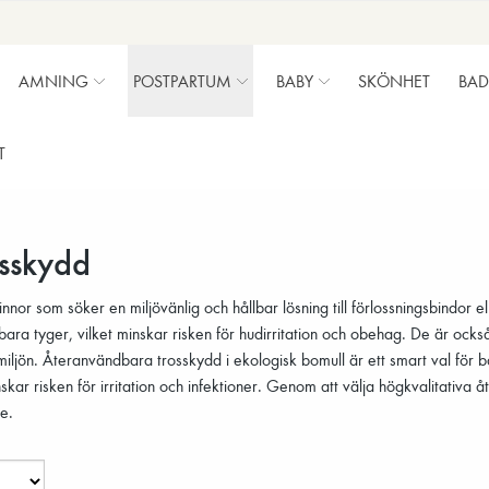
AMNING
POSTPARTUM
BABY
SKÖNHET
BAD
T
sskydd
vinnor som söker en miljövänlig och hållbar lösning till förlossningsbindor
bara tyger, vilket minskar risken för hudirritation och obehag. De är o
miljön. Återanvändbara trosskydd i ekologisk bomull är ett smart val fö
nskar risken för irritation och infektioner. Genom att välja högkvalitativa
e.