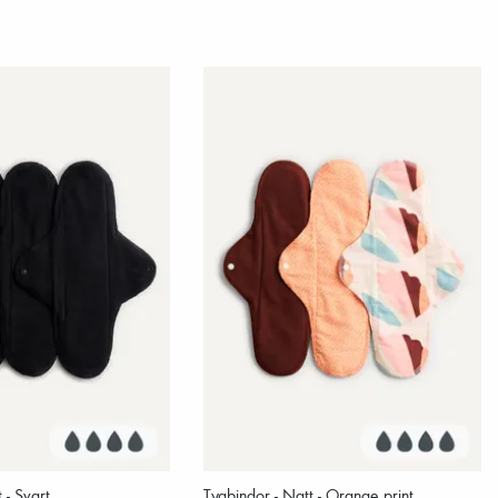
 - Svart
Tygbindor - Natt - Orange print