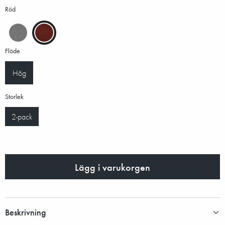
Röd
Flöde
Hög
Storlek
2-pack
Lägg i varukorgen
Beskrivning