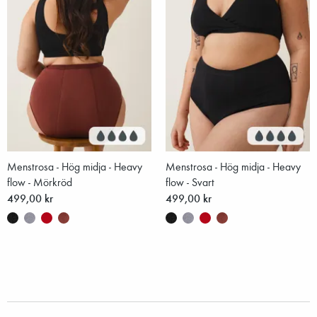
Menstrosa - Hög midja - Heavy
Menstrosa - Hög midja - Heavy
flow - Mörkröd
flow - Svart
499,00 kr
499,00 kr