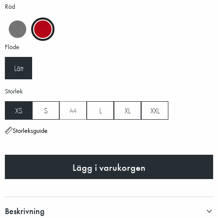
Röd
Flöde
Lätt
Storlek
XS
S
M
L
XL
XXL
Storleksguide
Lägg i varukorgen
Beskrivning