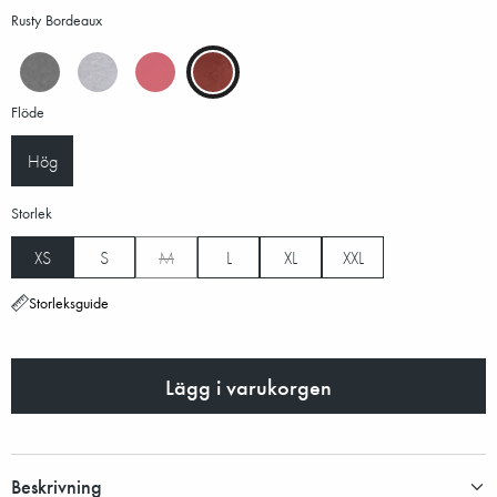
Rusty Bordeaux
Flöde
Hög
Storlek
XS
S
M
L
XL
XXL
Storleksguide
Lägg i varukorgen
Beskrivning