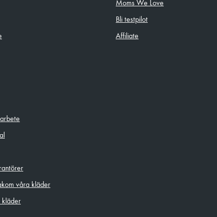
Moms We Love
Bli testpilot
e
Affiliate
sarbete
al
rantörer
akom våra kläder
 kläder