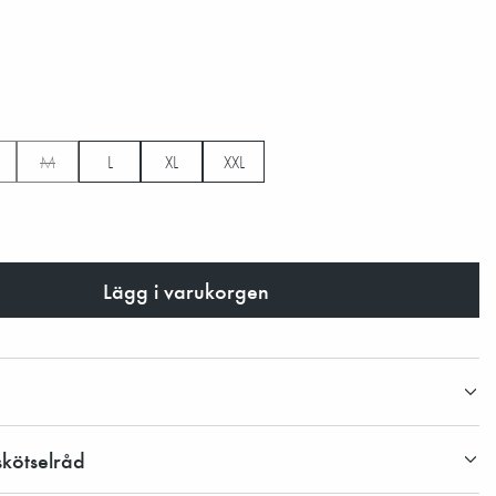
M
L
XL
XXL
Lägg i varukorgen
skötselråd