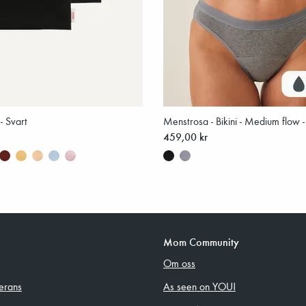
- Svart
Menstrosa - Bikini - Medium flow 
459,00 kr
Mom Community
Om oss
erans
As seen on YOU!