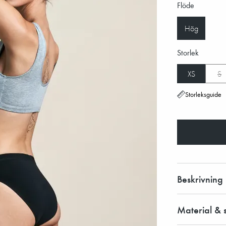
Flöde
Hög
Storlek
XS
S
Storleksguide
Beskrivning
Material & 