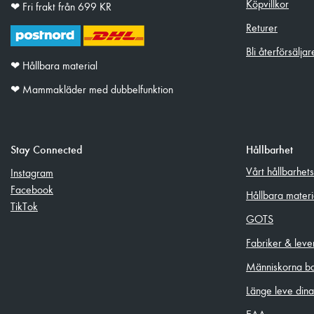
Köpvillkor
❤︎ Fri frakt från 699 KR
Returer
Bli återförsäljar
❤︎ Hållbara material
❤︎ Mammakläder med dubbelfunktion
Stay Connected
Hållbarhet
Vårt hållbarhet
Instagram
Facebook
Hållbara materi
TikTok
GOTS
Fabriker & leve
Människorna b
Länge leve dina