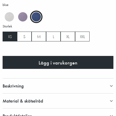
blue
Storlek
XS
S
M
L
XL
XXL
Lägg i varukorgen
Beskrivning
Material & skötselråd
Produktdetaljer