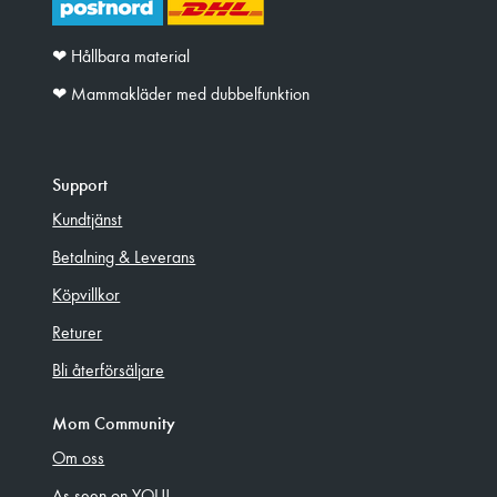
❤︎ Hållbara material
❤︎ Mammakläder med dubbelfunktion
Support
Kundtjänst
Betalning & Leverans
Köpvillkor
Returer
Bli återförsäljare
Mom Community
Om oss
As seen on YOU!