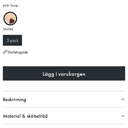
pink hoop
Storlek
3-pack
Storleksguide
Lägg i varukorgen
Beskrivning
Material & skötselråd