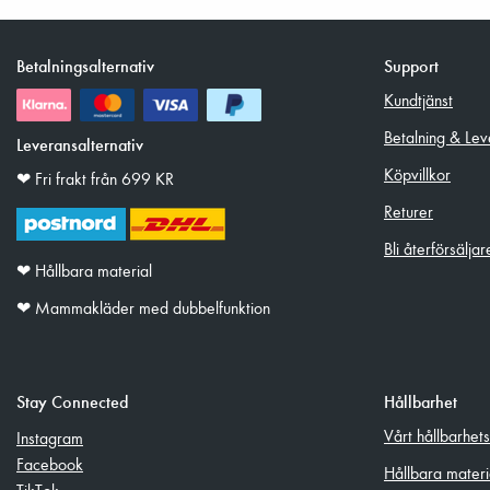
Betalningsalternativ
Support
Kundtjänst
Betalning & Lev
Leveransalternativ
Köpvillkor
❤︎ Fri frakt från 699 KR
Returer
Bli återförsäljar
❤︎ Hållbara material
❤︎ Mammakläder med dubbelfunktion
Stay Connected
Hållbarhet
Vårt hållbarhet
Instagram
Facebook
Hållbara materi