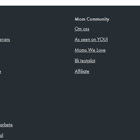
Mom Community
Om oss
erans
As seen on YOU!
Moms We Love
Bli testpilot
e
Affiliate
sarbete
al