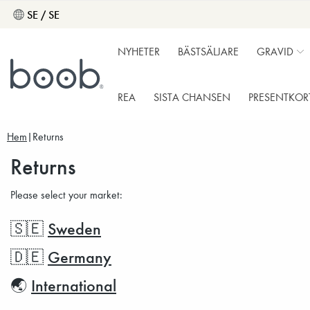
SE / SE
NYHETER
BÄSTSÄLJARE
GRAVID
REA
SISTA CHANSEN
PRESENTKOR
Hem
Returns
Returns
Please select your market:
🇸🇪
Sweden
🇩🇪
Germany
🌏
International