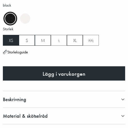
black
Storlek
XS
S
M
L
XL
XXL
Storleksguide
Lägg i varukorgen
Beskrivning
Material & skötselråd