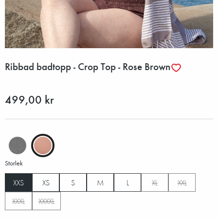
Ribbad badtopp - Crop Top - Rose Brown
499,00 kr
Storlek
XXS
XS
S
M
L
XL
XXL
XXXL
XXXXL