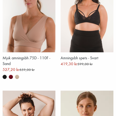
Mjuk amningsbh 75D - 110F -
Amningsbh spets - Svart
Sand
419,30 kr
599,00 kr
527,20 kr
659,00 kr