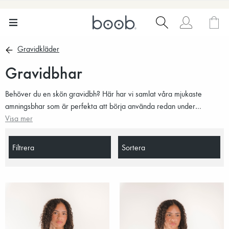
Gravidkläder
Gravidbhar
Behöver du en skön gravidbh? Här har vi samlat våra mjukaste
amningsbhar som är perfekta att börja använda redan under
graviditeten. Bekväma bh:ar som flexibelt anpassar sig efter dina
Visa mer
kurvor i förändring och kommer ge dig rätt support under amningen.
Helt enkelt gravidbhar och amningsbhar i ett!
Filtrera
Sortera