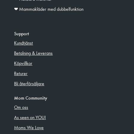
❤︎ Mammakläder med dubbelfunktion
Support
Kundtjänst
Betalning & Leverans
Köpvillkor
Returer
Bli återförsäljare
Mom Community
Om oss
As seen on YOU!
Moms We Love