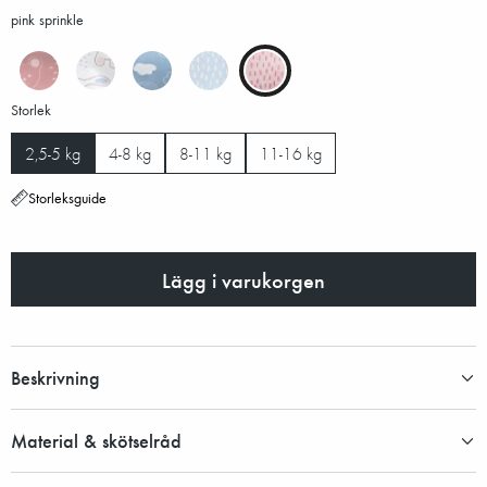
pink sprinkle
Storlek
2,5-5 kg
4-8 kg
8-11 kg
11-16 kg
Storleksguide
Lägg i varukorgen
Beskrivning
Material & skötselråd