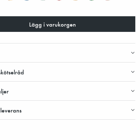
Lägg i varukorgen
skötselråd
ljer
 leverans