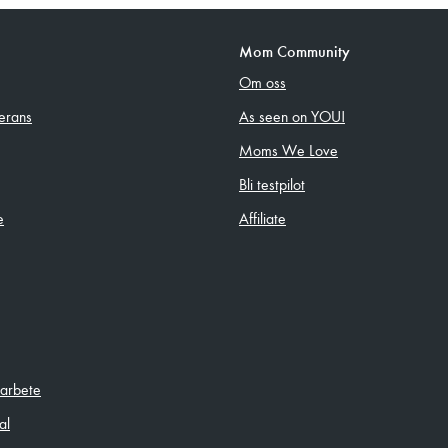
Mom Community
Om oss
erans
As seen on YOU!
Moms We Love
Bli testpilot
e
Affiliate
sarbete
al