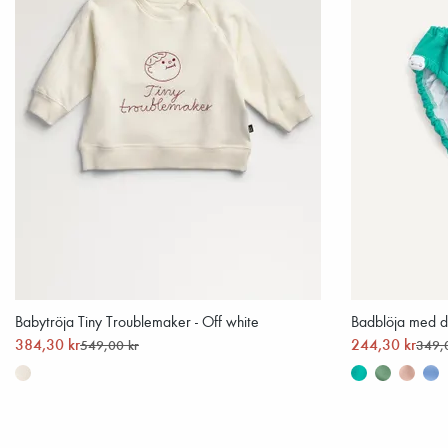
Babytröja Tiny Troublemaker - Off white
Badblöja med d
384,30 kr
244,30 kr
549,00 kr
349,