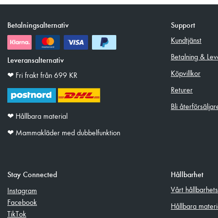
Betalningsalternativ
Support
Kundtjänst
Betalning & Lev
Leveransalternativ
Köpvillkor
❤︎ Fri frakt från 699 KR
Returer
Bli återförsäljar
❤︎ Hållbara material
❤︎ Mammakläder med dubbelfunktion
Stay Connected
Hållbarhet
Vårt hållbarhet
Instagram
Facebook
Hållbara materi
TikTok