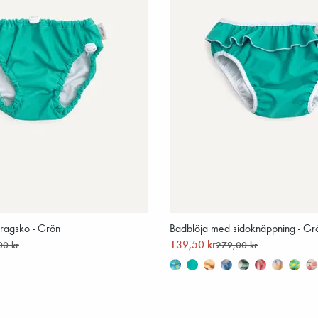
ragsko - Grön
Badblöja med sidoknäppning - Gr
139,50 kr
00 kr
279,00 kr