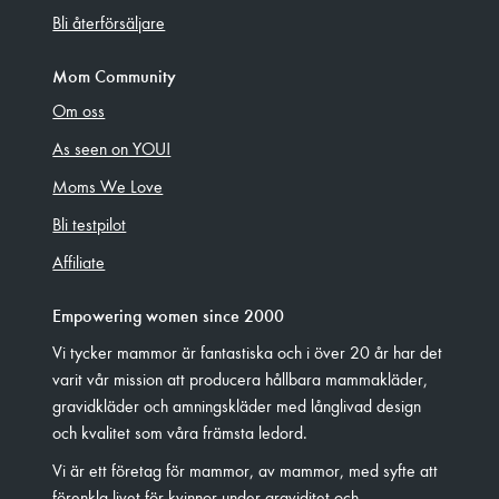
Bli återförsäljare
Mom Community
Om oss
As seen on YOU!
Moms We Love
Bli testpilot
Affiliate
Empowering women since 2000
Vi tycker mammor är fantastiska och i över 20 år har det
varit vår mission att producera hållbara mammakläder,
gravidkläder och amningskläder med långlivad design
och kvalitet som våra främsta ledord.
Vi är ett företag för mammor, av mammor, med syfte att
förenkla livet för kvinnor under graviditet och